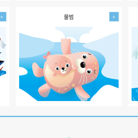
물범
+
+