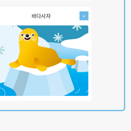
바다사자
+