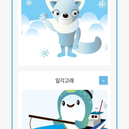
일각고래
+