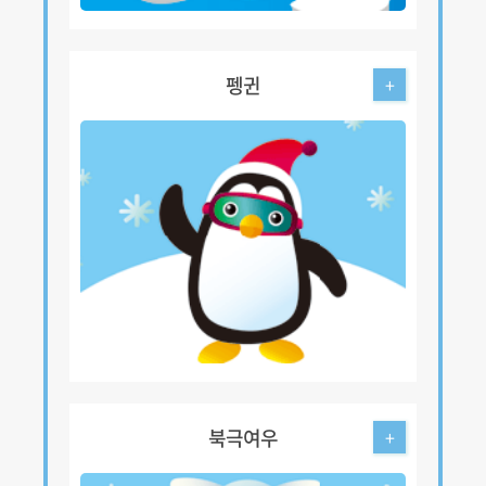
펭귄
+
북극여우
+