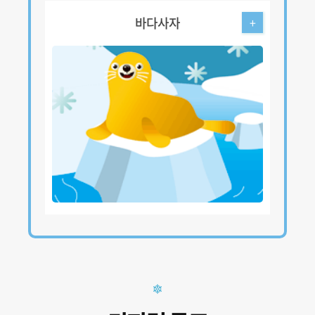
바다사자
+