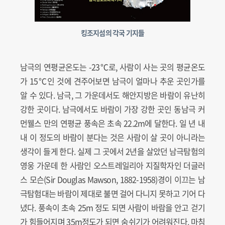
킹조지섬의 각국 기지들
남극의 연평균온도는 -23℃로, 사람이 사는 곳의 평균온도
가 15℃인 것에 견주어보면 남극이 얼마나 추운 곳인가를
알 수 있다. 남극, 그 가운데서도 해안지방은 바람이 유난히
강한 곳이다. 남극에서도 바람이 가장 강한 곳인 동남극 커
먼웰스 만의 연평균 풍속은 초속 22.2m에 달한다. 일 년 내
내 이 정도의 바람이 분다는 것은 사람이 살 곳이 아니라는
생각이 들게 한다. 실제 그 곳에서 2년을 살았던 남극탐험의
영웅 가운데 한 사람인 오스트레일리아 지질학자인 더글러
스 모슨(Sir Douglas Mawson, 1882-1958)경이 이끄는 남
극탐험대는 바람이 제대로 불면 걸어 다니지 못하고 기어 다
녔다. 풍속이 초속 25m 정도 되면 사람이 바람을 안고 걷기
가 힘들어지며 35m정도가 되면 숨쉬기가 어려워진다. 마침