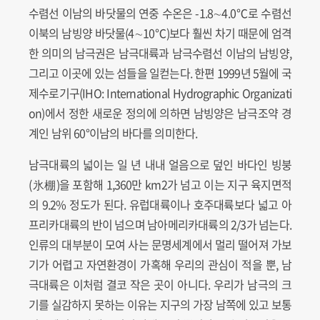
수렴선 이남의 바닷물의 연중 수온은 -1.8∼4.0℃로 수렴선
이북의 남빙양 바닷물(4∼10℃)보다 훨씬 차기 때문에 엄격
한 의미의 남극권은 남극대륙과 남극수렴선 이남의 남빙양,
그리고 이곳에 있는 섬들을 일컫는다. 한편 1999년 5월에 국
제수로기구(IHO: International Hydrographic Organizati
on)에서 정한 새로운 정의에 의하면 남빙양은 남극조약 경
계인 남위 60°이남의 바다를 의미한다.
남극대륙의 넓이는 일 년 내내 얼음으로 덮인 바다인 빙붕
(氷棚)을 포함해 1,360만 km2가 넘고 이는 지구 육지면적
의 9.2% 정도가 된다. 유럽대륙이나 호주대륙보다 넓고 아
프리카대륙의 반이 넘으며 남아메리카대륙의 2/3가 넘는다.
인류의 대부분이 모여 사는 문명세계에서 멀리 떨어져 가보
기가 어렵고 자연환경이 가혹해 우리의 관심이 적을 뿐, 남
극대륙은 이처럼 결코 작은 곳이 아니다. 우리가 남극의 크
기를 실감하지 못하는 이유는 지구의 가장 남쪽에 있고 보통