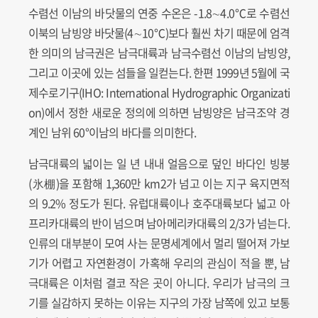
수렴선 이남의 바닷물의 연중 수온은 -1.8∼4.0℃로 수렴선
이북의 남빙양 바닷물(4∼10℃)보다 훨씬 차기 때문에 엄격
한 의미의 남극권은 남극대륙과 남극수렴선 이남의 남빙양,
그리고 이곳에 있는 섬들을 일컫는다. 한편 1999년 5월에 국
제수로기구(IHO: International Hydrographic Organizati
on)에서 정한 새로운 정의에 의하면 남빙양은 남극조약 경
계인 남위 60°이남의 바다를 의미한다.
남극대륙의 넓이는 일 년 내내 얼음으로 덮인 바다인 빙붕
(氷棚)을 포함해 1,360만 km2가 넘고 이는 지구 육지면적
의 9.2% 정도가 된다. 유럽대륙이나 호주대륙보다 넓고 아
프리카대륙의 반이 넘으며 남아메리카대륙의 2/3가 넘는다.
인류의 대부분이 모여 사는 문명세계에서 멀리 떨어져 가보
기가 어렵고 자연환경이 가혹해 우리의 관심이 적을 뿐, 남
극대륙은 이처럼 결코 작은 곳이 아니다. 우리가 남극의 크
기를 실감하지 못하는 이유는 지구의 가장 남쪽에 있고 보통