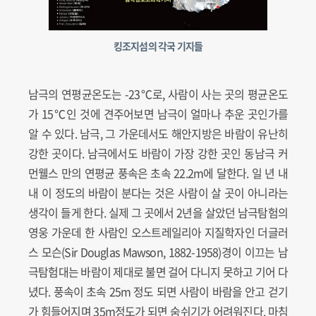
킹조지섬의 각국 기지들
남극의 연평균온도는 -23℃로, 사람이 사는 곳의 평균온도
가 15℃인 것에 견주어보면 남극이 얼마나 추운 곳인가를
알 수 있다. 남극, 그 가운데서도 해안지방은 바람이 유난히
강한 곳이다. 남극에서도 바람이 가장 강한 곳인 동남극 커
먼웰스 만의 연평균 풍속은 초속 22.2m에 달한다. 일 년 내
내 이 정도의 바람이 분다는 것은 사람이 살 곳이 아니라는
생각이 들게 한다. 실제 그 곳에서 2년을 살았던 남극탐험의
영웅 가운데 한 사람인 오스트레일리아 지질학자인 더글러
스 모슨(Sir Douglas Mawson, 1882-1958)경이 이끄는 남
극탐험대는 바람이 제대로 불면 걸어 다니지 못하고 기어 다
녔다. 풍속이 초속 25m 정도 되면 사람이 바람을 안고 걷기
가 힘들어지며 35m정도가 되면 숨쉬기가 어려워진다. 마침