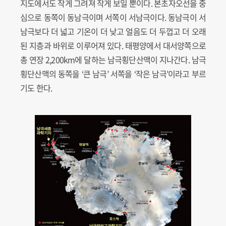
지도에서도 작게 그려져 작게 보일 뿐이다. 본초자오선을 중
심으로 동쪽이 동남극이며 서쪽이 서남극이다. 동남극이 서
남극보다 더 넓고 기온이 더 낮고 얼음도 더 두껍고 더 오래
된 지층과 바위로 이루어져 있다. 태평양에서 대서양쪽으로
총 연장 2,200km에 달하는 남극횡단산맥이 지나간다. 남극
횡단산맥의 동쪽을 ‘큰 남극’ 서쪽을 ‘작은 남극’이라고 부르
기도 한다.