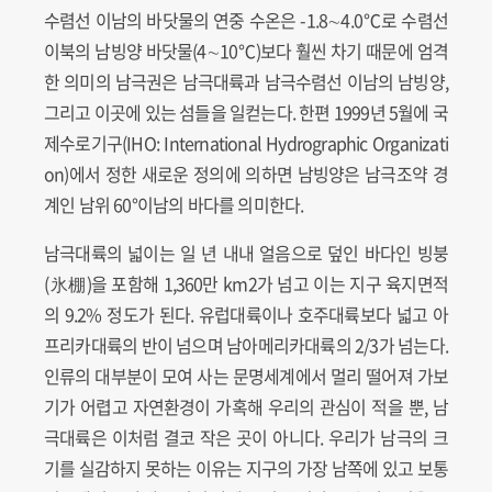
수렴선 이남의 바닷물의 연중 수온은 -1.8∼4.0℃로 수렴선
이북의 남빙양 바닷물(4∼10℃)보다 훨씬 차기 때문에 엄격
한 의미의 남극권은 남극대륙과 남극수렴선 이남의 남빙양,
그리고 이곳에 있는 섬들을 일컫는다. 한편 1999년 5월에 국
제수로기구(IHO: International Hydrographic Organizati
on)에서 정한 새로운 정의에 의하면 남빙양은 남극조약 경
계인 남위 60°이남의 바다를 의미한다.
남극대륙의 넓이는 일 년 내내 얼음으로 덮인 바다인 빙붕
(氷棚)을 포함해 1,360만 km2가 넘고 이는 지구 육지면적
의 9.2% 정도가 된다. 유럽대륙이나 호주대륙보다 넓고 아
프리카대륙의 반이 넘으며 남아메리카대륙의 2/3가 넘는다.
인류의 대부분이 모여 사는 문명세계에서 멀리 떨어져 가보
기가 어렵고 자연환경이 가혹해 우리의 관심이 적을 뿐, 남
극대륙은 이처럼 결코 작은 곳이 아니다. 우리가 남극의 크
기를 실감하지 못하는 이유는 지구의 가장 남쪽에 있고 보통