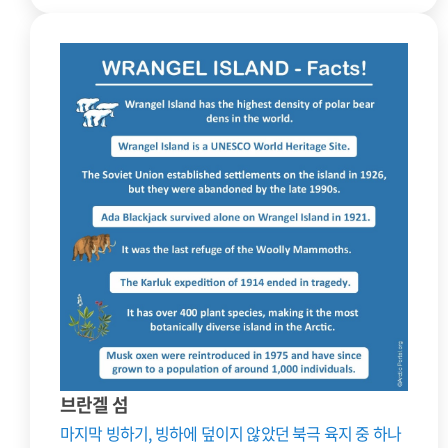
브란겔 섬
마지막 빙하기, 빙하에 덮이지 않았던 북극 육지 중 하나