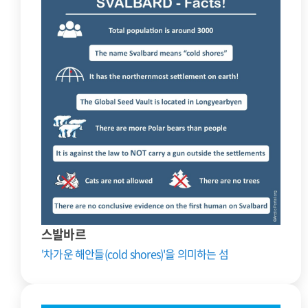
스발바르
'차가운 해안들(cold shores)'을 의미하는 섬