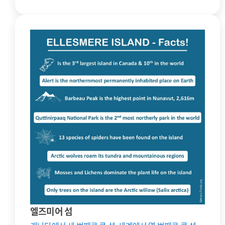
엘즈미어 섬