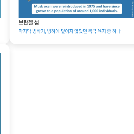
브란겔 섬
마지막 빙하기, 빙하에 덮이지 않았던 북극 육지 중 하나