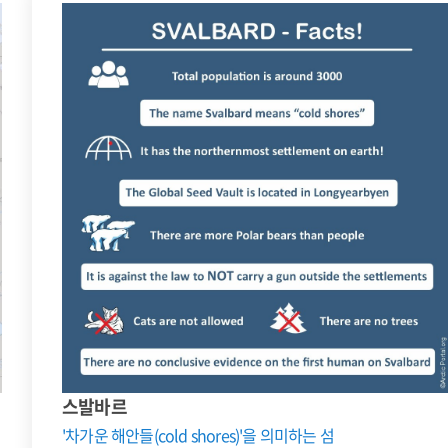
스발바르
'차가운 해안들(cold shores)'을 의미하는 섬