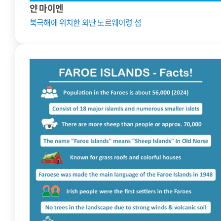
얀 마이엔
북극해에 위치한 외딴 노르웨이령 섬