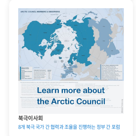
북극이사회
8개 북극 국가 간 협력과 조율을 진행하는 정부 간 포럼