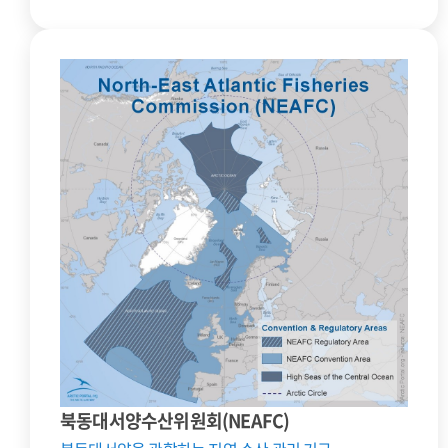
북동대서양수산위원회(NEAFC)