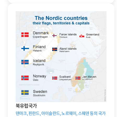
북유럽국가
덴마크, 핀란드, 아이슬란드, 노르웨이, 스웨덴 등의 국가