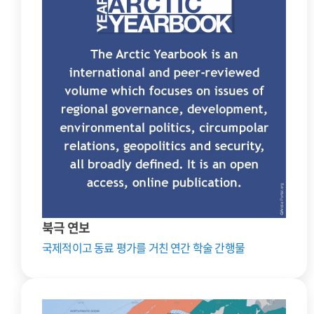
북극 연보
국제적이고 동료 평가를 거친 연간 학술 간행물