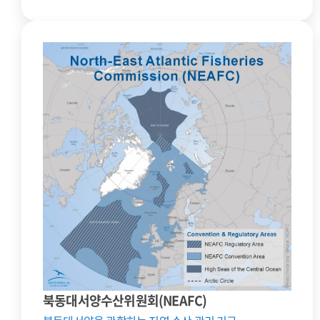
북동대서양수산위원회(NEAFC)