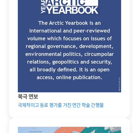
북극 연보
국제적이고 동료 평가를 거친 연간 학술 간행물