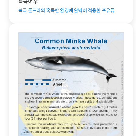
북극여우
북극 툰드라의 혹독한 환경에 완벽히 적응한 포유류