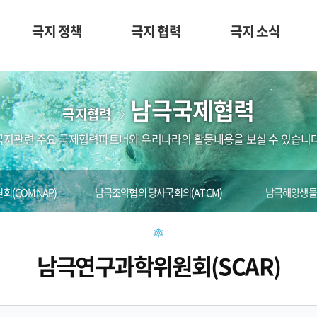
극지 정책
극지 협력
극지 소식
남극국제협력
극지협력
극지관련 주요 국제협력파트너와 우리나라의 활동내용을 보실 수 있습니다
(COMNAP)
남극조약협의 당사국회의(ATCM)
남극해양생물자
남극연구과학위원회(SCAR)