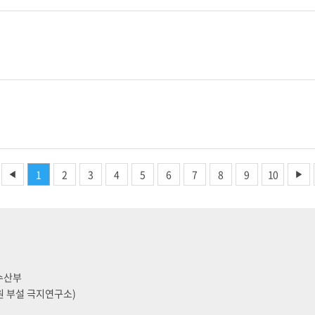
1
2
3
4
5
6
7
8
9
10
◀
▶
양수산부
원 부설 극지연구소)