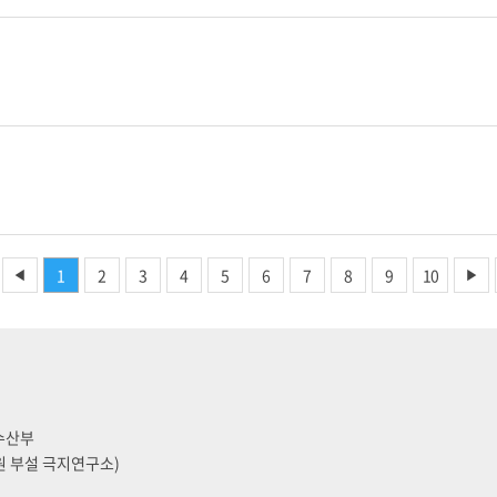
1
2
3
4
5
6
7
8
9
10
◀
▶
양수산부
원 부설 극지연구소)