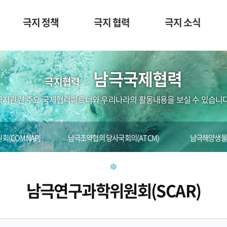
극지 정책
극지 협력
극지 소식
남극국제협력
극지협력
극지관련 주요 국제협력파트너와 우리나라의 활동내용을 보실 수 있습니다
(COMNAP)
남극조약협의 당사국회의(ATCM)
남극해양생물자
남극연구과학위원회(SCAR)