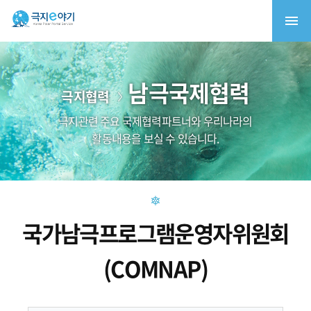
남극국제협력
극지협력
극지관련 주요 국제협력파트너와 우리나라의
활동내용을 보실 수 있습니다.
국가남극프로그램운영자위원회
(COMNAP)