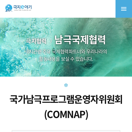
남극국제협력
극지협력
극지관련 주요 국제협력파트너와 우리나라의
활동내용을 보실 수 있습니다.
국가남극프로그램운영자위원회
(COMNAP)