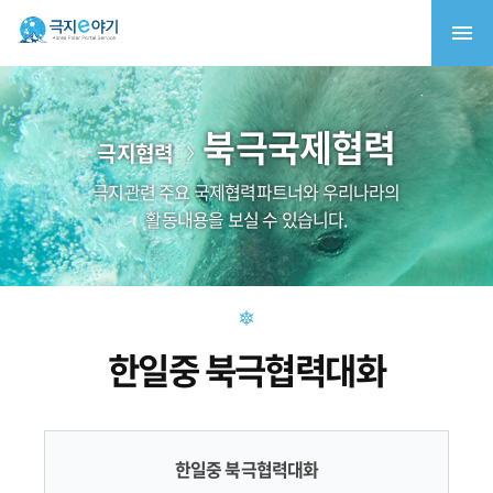
북극국제협력
극지협력
극지관련 주요 국제협력파트너와 우리나라의
활동내용을 보실 수 있습니다.
한일중 북극협력대화
한일중 북극협력대화