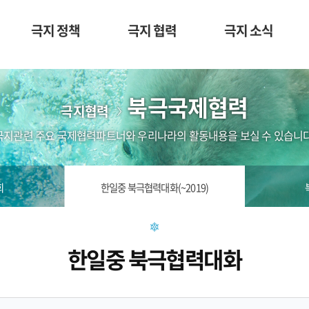
극지 정책
극지 협력
극지 소식
북극국제협력
극지협력
극지관련 주요 국제협력파트너와 우리나라의 활동내용을 보실 수 있습니다
회
한일중 북극협력대화(~2019)
한일중 북극협력대화