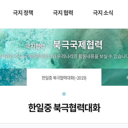
극지 정책
극지 협력
극지 소식
북극국제협력
극지협력
극지관련 주요 국제협력파트너와 우리나라의 활동내용을 보실 수 있습니다
회
한일중 북극협력대화(~2019)
한일중 북극협력대화