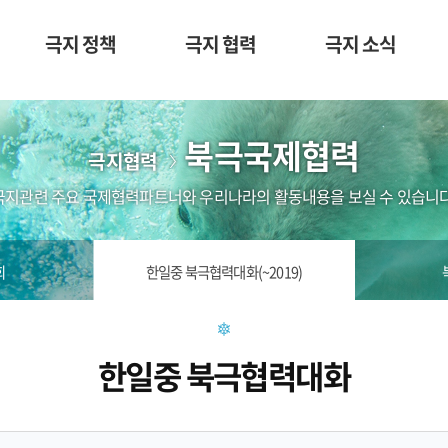
극지 정책
극지 협력
극지 소식
북극국제협력
극지협력
극지관련 주요 국제협력파트너와 우리나라의 활동내용을 보실 수 있습니다
회
한일중 북극협력대화(~2019)
한일중 북극협력대화