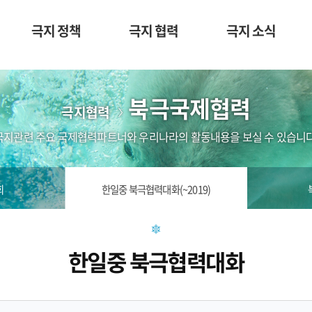
극지 정책
극지 협력
극지 소식
북극국제협력
극지협력
극지관련 주요 국제협력파트너와 우리나라의 활동내용을 보실 수 있습니다
회
한일중 북극협력대화(~2019)
한일중 북극협력대화