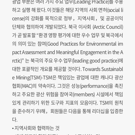
광업 부분은 여러 가지 주요 업무(Leading Practice)를 수용
하고 실행 해 왔다. 이것들은 해당 지역의 사회 면허(social li
cense)의 강화를 목적으로 정부，지역사회，및 공공이익
단체와 협의하여 개발되었다. 북극 이사회 (Arctic Council)
가 곧 발표할 “환경 영향 평가에 대한 우수 업무 및 북극에서
의 의미 있는 참여(Good Practices for Environmental im
pact Assessment and Meaningful Engagement in the A
rctic)” 는 북극의 주요 우수 업무(leading good practice)에
대한 포괄적인 개요를 제공할 것이다. Towards Sustainabl
e Mining(TSM)-TSM은 책임있는 광업에 대한 캐나다 광산
협회(MAC)의 약속이다. 그것은 성능(performance)을 촉진
하고 주요한 광산 위험을 참여국(members) 시설에서 책임
있게 관리하기 위한 도구와 지표의 모음이다. TSM의 원칙
을 준수하기 우I해，회원들은 다음을 통해 리더십을 입증한
다.
• 지역사회와 협력하는 것