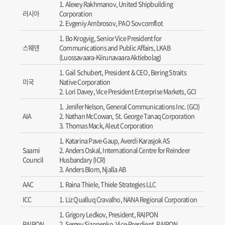
Alexey Rakhmanov, United Shipbuilding
러시아
Corporation
Evgeniy Ambrosov, PAO Sovcomflot
Bo Krogvig, Senior Vice President for
스웨덴
Communications and Public Affairs, LKAB
(Luossavaara-Kiirunavaara Aktiebolag)
Gail Schubert, President & CEO, Bering Straits
미국
Native Corporation
Lori Davey, Vice President Enterprise Markets, GCI
Jenifer Nelson, General Communications Inc. (GCI)
AIA
Nathan McCowan, St. George Tanaq Corporation
Thomas Mack, Aleut Corporation
Katarina Pave-Gaup, Averdi Karasjok AS
Saami
Anders Oskal, International Centre for Reindeer
Council
Husbandary (ICR)
Anders Blom, Njalla AB
AAC
Raina Thiele, Thiele Strategies LLC
ICC
Liz Qualluq Cravalho, NANA Regional Corporation
Grigory Ledkov, President, RAIPON
RAIPON
Sergey Sizonenko, Vice-Presdient, RAIPON