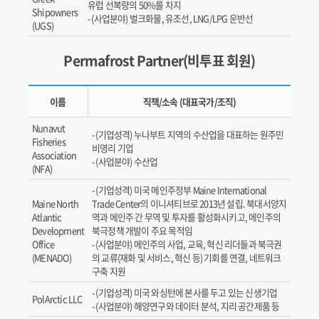
유럽 선복량의 50%를 차지
Shipowners
(사업분야) 벌크화물, 유조선, LNG/LPG 운반선
(UGS)
Permafrost Partner(비투표 회원)
이름
직책/소속 (대표국가/조직)
Nunavut
(기업성격) 누나부트 지역의 수산업을 대표하는 원주민
Fisheries
비영리 기업
Association
(사업분야) 수산업
(NFA)
(기업성격) 미국 메인주정부 Maine International
Maine North
Trade Center의 이니셔티브로 2013년 설립. 북대서양지
Atlantic
역과 메인주 간 무역 및 투자를 활성화시키고, 메인주의
Development
북극정책 개발이 주요 목적임
Office
(사업분야) 메인주의 사업, 교육, 혁신 리더들과 북극권
(MENADO)
의 교류(재화 및 서비스, 혁신 등) 기회를 연결, 네트워크
구축 지원
(기업성격) 미국 와싱턴에 본사를 두고 있는 신생기업
PolArctic LLC
(사업분야) 해양연구와 데이터 분석, 지리 공간제품 등