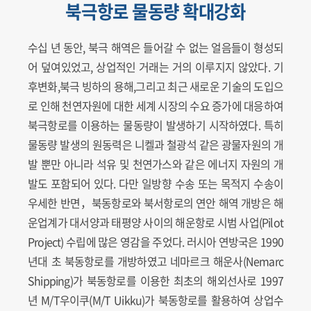
북극항로 물동량 확대강화
수십 년 동안, 북극 해역은 들어갈 수 없는 얼음들이 형성되
어 덮여있었고, 상업적인 거래는 거의 이루지지 않았다. 기
후변화,북극 빙하의 용해,그리고 최근 새로운 기술의 도입으
로 인해 천연자원에 대한 세계 시장의 수요 증가에 대응하여
북극항로를 이용하는 물동량이 발생하기 시작하였다. 특히
물동량 발생의 원동력은 니켈과 철광석 같은 광물자원의 개
발 뿐만 아니라 석유 및 천연가스와 같은 에너지 자원의 개
발도 포함되어 있다. 다만 일방향 수송 또는 목적지 수송이
우세한 반면，북동항로와 북서항로의 연안 해역 개방은 해
운업계가 대서양과 태평양 사이의 해운항로 시범 사업(Pilot
Project) 수립에 많은 영감을 주었다. 러시아 연방국은 1990
년대 초 북동항로를 개방하였고 네마르크 해운사(Nemarc
Shipping)가 북동항로를 이용한 최초의 해외선사로 1997
년 M/T우이쿠(M/T Uikku)가 북동항로를 활용하여 상업수