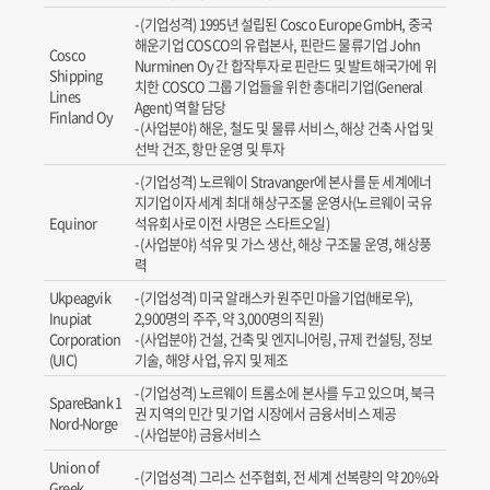
(기업성격) 1995년 설립된 Cosco Europe GmbH, 중국
해운기업 COSCO의 유럽본사, 핀란드 물류기업 John
Cosco
Nurminen Oy 간 합작투자로 핀란드 및 발트해국가에 위
Shipping
치한 COSCO 그룹 기업들을 위한 총대리기업(General
Lines
Agent) 역할 담당
Finland Oy
(사업분야) 해운, 철도 및 물류 서비스, 해상 건축 사업 및
선박 건조, 항만 운영 및 투자
(기업성격) 노르웨이 Stravanger에 본사를 둔 세계에너
지기업이자 세계 최대 해상구조물 운영사(노르웨이 국유
Equinor
석유회사로 이전 사명은 스타트오일)
(사업분야) 석유 및 가스 생산, 해상 구조물 운영, 해상풍
력
Ukpeagvik
(기업성격) 미국 알래스카 원주민 마을기업(배로우),
Inupiat
2,900명의 주주, 약 3,000명의 직원)
Corporation
(사업분야) 건설, 건축 및 엔지니어링, 규제 컨설팅, 정보
(UIC)
기술, 해양 사업, 유지 및 제조
(기업성격) 노르웨이 트롬소에 본사를 두고 있으며, 북극
SpareBank 1
권 지역의 민간 및 기업 시장에서 금융서비스 제공
Nord-Norge
(사업분야) 금융서비스
Union of
(기업성격) 그리스 선주협회, 전 세계 선복량의 약 20%와
Greek