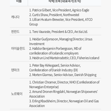
이름
직책/소속 (대표국가/조직)
Patrice Gilbert, Vice President, Agnico Eagle
Curtis Shaw, President, Northwestel
캐나다
Lillian Hvatum-Brewster, Vice President, ATCO
Group
핀란드
Tero Vauraste, President & CEO, Arctia Ltd.
Heidar Gudjonsoon, Managing Director, Ursus
Investment
아이슬란드
Halldor Benjamin Porbergsson, MD of
confederation of Icelandic employers
Heidrun Lind Marteinsdottir, CEO, Fisheries Iceland
Peter Bay Kirkegaard, Senior Advisor,
덴마크
Confederation of Danish Industry (DI)
Morten Glamso, Senior Advisor, Danish Shipping
Christian Chramer, Director, NHO (Confederation of
Norwegian Enterprise)
Amund Dronen Ringdahl, Norwegian Shipowners’
노르웨이
Association
Erling Kbadsheim, Director, Norwegian Oil and Gas
Association