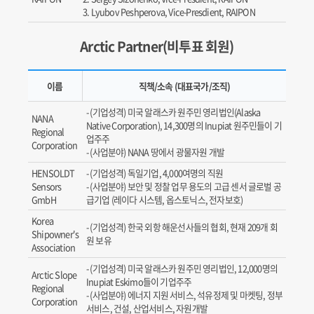
Lyubov Peshperova, Vice-Presdient, RAIPON
Arctic Partner(비투표 회원)
이름
직책/소속 (대표국가/조직)
(기업성격) 미국 알래스카 원주민 영리법인(Alaska
NANA
Native Corporation), 14,300명의 Inupiat 원주민들이 기
Regional
업주주
Corporation
(사업분야) NANA 땅에서 광물자원 개발
HENSOLDT
(기업성격) 독일기업, 4,000여명의 직원
Sensors
(사업분야) 보안 및 정찰 업무 용도의 고급 센서 글로벌 공
GmbH
급기업 (레이다 시스템, 옵스토닉스, 전자보호)
Korea
(기업성격) 한국 외항 해운선사들의 협회, 현재 209개 회
Shipowner's
원 보유
Association
(기업성격) 미국 알래스카 원주민 영리법인, 12,000명의
Arctic Slope
Inupiat Eskimo들이 기업주주
Regional
(사업분야) 에너지 지원 서비스, 석유정제 및 마켓팅, 정부
Corporation
서비스, 건설, 산업서비스, 자원개발