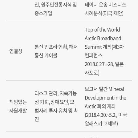
진, 원주민전통지식 및
테이너 운송 비즈니스
중소기업
사례분석(미국 제안)
Top of the World
Arctic Broadband
통신 인프라 현황, 해저
Summit 개최(제3차
연결성
통신 케이블
컨퍼런스:
2018.6.27.~28, 일본
사포로)
보고서 발간 Mineral
리스크 관리, 지속가능
Development in the
책임있는
성 기회, 장애요인, 모
Arctic 회의 개최
자원개발
범사례 투자 유치 및 촉
(2018.4.30.~5.2., 미국
진
알래스카 코체부)