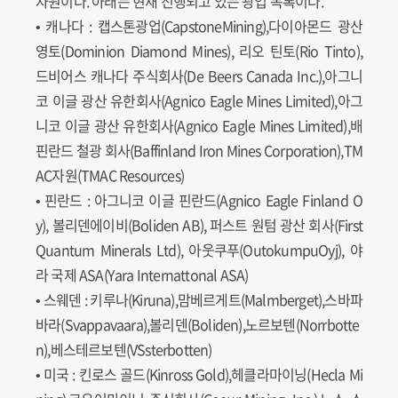
자원이다. 아래는 현재 진행되고 있는 광업 목록이다.
• 캐나다 : 캡스톤광업(CapstoneMining),다이아몬드 광산
영토(Dominion Diamond Mines), 리오 틴토(Rio Tinto),
드비어스 캐나다 주식회사(De Beers Canada Inc.),아그니
코 이글 광산 유한회사(Agnico Eagle Mines Limited),아그
니코 이글 광산 유한회사(Agnico Eagle Mines Limited),배
핀란드 철광 회사(Baffinland Iron Mines Corporation),TM
AC자원(TMAC Resources)
• 핀란드 : 아그니코 이글 핀란드(Agnico Eagle Finland O
y), 볼리덴에이비(Boliden AB), 퍼스트 원텀 광산 회사(First
Quantum Minerals Ltd), 아웃쿠푸(OutokumpuOyj), 야
라 국제 ASA(Yara Internattonal ASA)
• 스웨덴 : 키루나(Kiruna),맘베르게트(Malmberget),스바파
바라(Svappavaara),볼리덴(Boliden),노르보텐(Norrbotte
n),베스테르보텐(VSsterbotten)
• 미국 : 킨로스 골드(Kinross Gold),헤클라마이닝(Hecla Mi