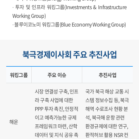
∙ 투자 및 인프라 워킹그룹(Investments & Infrastructure
Working Group)
∙ 블루이코노미 워킹그룹(Blue Economy Working Group)
북극경제이사회 주요 추진사업
워킹그룹
주요 이슈
추진사업
북극해 및 주변 수역의 주요 어족 자원
시장 연결성 구축, 인프
국가 북극 해상 교통 시
라 구축 사업에 대한
스템 정보수집 등, 북극
PPP 투자 촉진, 안정적
해역 수로조사 현황 분
이고 예측가능한 규제
석, 북극해 운항 관련
해운
프레임워크 마련, 산학
환경규제에 대한 연구,
데이터 및 지식 공유 촉
환적허브 활용 NSR 컨