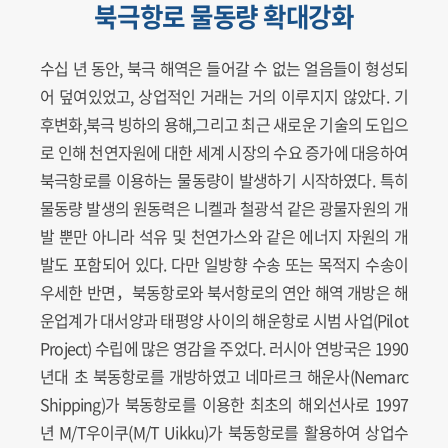
북극항로 물동량 확대강화
수십 년 동안, 북극 해역은 들어갈 수 없는 얼음들이 형성되
어 덮여있었고, 상업적인 거래는 거의 이루지지 않았다. 기
후변화,북극 빙하의 용해,그리고 최근 새로운 기술의 도입으
로 인해 천연자원에 대한 세계 시장의 수요 증가에 대응하여
북극항로를 이용하는 물동량이 발생하기 시작하였다. 특히
물동량 발생의 원동력은 니켈과 철광석 같은 광물자원의 개
발 뿐만 아니라 석유 및 천연가스와 같은 에너지 자원의 개
발도 포함되어 있다. 다만 일방향 수송 또는 목적지 수송이
우세한 반면，북동항로와 북서항로의 연안 해역 개방은 해
운업계가 대서양과 태평양 사이의 해운항로 시범 사업(Pilot
Project) 수립에 많은 영감을 주었다. 러시아 연방국은 1990
년대 초 북동항로를 개방하였고 네마르크 해운사(Nemarc
Shipping)가 북동항로를 이용한 최초의 해외선사로 1997
년 M/T우이쿠(M/T Uikku)가 북동항로를 활용하여 상업수