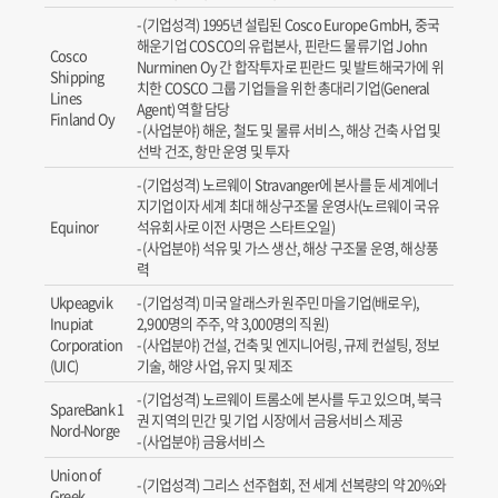
(기업성격) 1995년 설립된 Cosco Europe GmbH, 중국
해운기업 COSCO의 유럽본사, 핀란드 물류기업 John
Cosco
Nurminen Oy 간 합작투자로 핀란드 및 발트해국가에 위
Shipping
치한 COSCO 그룹 기업들을 위한 총대리기업(General
Lines
Agent) 역할 담당
Finland Oy
(사업분야) 해운, 철도 및 물류 서비스, 해상 건축 사업 및
선박 건조, 항만 운영 및 투자
(기업성격) 노르웨이 Stravanger에 본사를 둔 세계에너
지기업이자 세계 최대 해상구조물 운영사(노르웨이 국유
Equinor
석유회사로 이전 사명은 스타트오일)
(사업분야) 석유 및 가스 생산, 해상 구조물 운영, 해상풍
력
Ukpeagvik
(기업성격) 미국 알래스카 원주민 마을기업(배로우),
Inupiat
2,900명의 주주, 약 3,000명의 직원)
Corporation
(사업분야) 건설, 건축 및 엔지니어링, 규제 컨설팅, 정보
(UIC)
기술, 해양 사업, 유지 및 제조
(기업성격) 노르웨이 트롬소에 본사를 두고 있으며, 북극
SpareBank 1
권 지역의 민간 및 기업 시장에서 금융서비스 제공
Nord-Norge
(사업분야) 금융서비스
Union of
(기업성격) 그리스 선주협회, 전 세계 선복량의 약 20%와
Greek