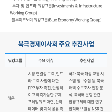
∙ 투자 및 인프라 워킹그룹(Investments & Infrastructure
Working Group)
∙ 블루이코노미 워킹그룹(Blue Economy Working Group)
북극경제이사회 주요 추진사업
워킹그룹
주요 이슈
추진사업
북극해 및 주변 수역의 주요 어족 자원
시장 연결성 구축, 인프
국가 북극 해상 교통 시
라 구축 사업에 대한
스템 정보수집 등, 북극
PPP 투자 촉진, 안정적
해역 수로조사 현황 분
이고 예측가능한 규제
석, 북극해 운항 관련
해운
프레임워크 마련, 산학
환경규제에 대한 연구,
데이터 및 지식 공유 촉
환적허브 활용 NSR 컨