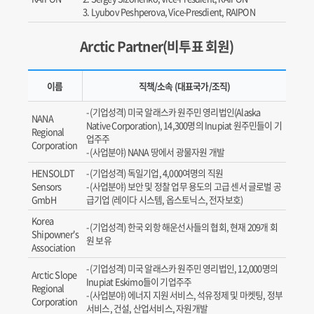
Lyubov Peshperova, Vice-Presdient, RAIPON
Arctic Partner(비투표 회원)
이름
직책/소속 (대표국가/조직)
(기업성격) 미국 알래스카 원주민 영리법인(Alaska
NANA
Native Corporation), 14,300명의 Inupiat 원주민들이 기
Regional
업주주
Corporation
(사업분야) NANA 땅에서 광물자원 개발
HENSOLDT
(기업성격) 독일기업, 4,000여명의 직원
Sensors
(사업분야) 보안 및 정찰 업무 용도의 고급 센서 글로벌 공
GmbH
급기업 (레이다 시스템, 옵스토닉스, 전자보호)
Korea
(기업성격) 한국 외항 해운선사들의 협회, 현재 209개 회
Shipowner's
원 보유
Association
(기업성격) 미국 알래스카 원주민 영리법인, 12,000명의
Arctic Slope
Inupiat Eskimo들이 기업주주
Regional
(사업분야) 에너지 지원 서비스, 석유정제 및 마켓팅, 정부
Corporation
서비스, 건설, 산업서비스, 자원개발