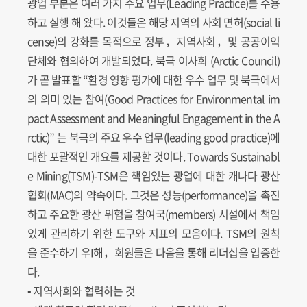
광업 부분은 여러 가지 주요 업무(Leading Practice)를 수용
하고 실행 해 왔다. 이것들은 해당 지역의 사회 면허(social li
cense)의 강화를 목적으로 정부，지역사회，및 공공이익
단체와 협의하여 개발되었다. 북극 이사회 (Arctic Council)
가 곧 발표할 “환경 영향 평가에 대한 우수 업무 및 북극에서
의 의미 있는 참여(Good Practices for Environmental im
pact Assessment and Meaningful Engagement in the A
rctic)” 는 북극의 주요 우수 업무(leading good practice)에
대한 포괄적인 개요를 제공할 것이다. Towards Sustainabl
e Mining(TSM)-TSM은 책임있는 광업에 대한 캐나다 광산
협회(MAC)의 약속이다. 그것은 성능(performance)을 촉진
하고 주요한 광산 위험을 참여국(members) 시설에서 책임
있게 관리하기 위한 도구와 지표의 모음이다. TSM의 원칙
을 준수하기 우I해，회원들은 다음을 통해 리더십을 입증한
다.
• 지역사회와 협력하는 것