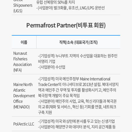
유럽 선복량의 50%를 차지
Shipowners
(사업분야) 벌크화물, 유조선, LNG/LPG 운반선
(UGS)
Permafrost Partner(비투표 회원)
이름
직책/소속 (대표국가/조직)
Nunavut
(기업성격) 누나부트 지역의 수산업을 대표하는 원주민
Fisheries
비영리 기업
Association
(사업분야) 수산업
(NFA)
(기업성격) 미국 메인주정부 Maine International
Maine North
Trade Center의 이니셔티브로 2013년 설립. 북대서양지
Atlantic
역과 메인주 간 무역 및 투자를 활성화시키고, 메인주의
Development
북극정책 개발이 주요 목적임
Office
(사업분야) 메인주의 사업, 교육, 혁신 리더들과 북극권
(MENADO)
의 교류(재화 및 서비스, 혁신 등) 기회를 연결, 네트워크
구축 지원
(기업성격) 미국 와싱턴에 본사를 두고 있는 신생기업
PolArctic LLC
(사업분야) 해양연구와 데이터 분석, 지리 공간제품 등