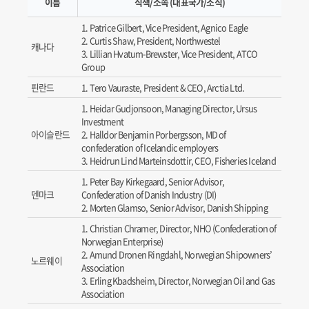
이름
직책/소속 (대표국가/조직)
Patrice Gilbert, Vice President, Agnico Eagle
Curtis Shaw, President, Northwestel
캐나다
Lillian Hvatum-Brewster, Vice President, ATCO
Group
핀란드
Tero Vauraste, President & CEO, Arctia Ltd.
Heidar Gudjonsoon, Managing Director, Ursus
Investment
아이슬란드
Halldor Benjamin Porbergsson, MD of
confederation of Icelandic employers
Heidrun Lind Marteinsdottir, CEO, Fisheries Iceland
Peter Bay Kirkegaard, Senior Advisor,
덴마크
Confederation of Danish Industry (DI)
Morten Glamso, Senior Advisor, Danish Shipping
Christian Chramer, Director, NHO (Confederation of
Norwegian Enterprise)
Amund Dronen Ringdahl, Norwegian Shipowners’
노르웨이
Association
Erling Kbadsheim, Director, Norwegian Oil and Gas
Association