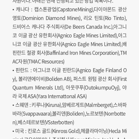
자원이다. 아래는 현재 진행되고 있는 광업 목록이다.
• 캐나다 : 캡스톤광업(CapstoneMining),다이아몬드 광산
영토(Dominion Diamond Mines), 리오 틴토(Rio Tinto),
드비어스 캐나다 주식회사(De Beers Canada Inc.),아그니
코 이글 광산 유한회사(Agnico Eagle Mines Limited),아그
니코 이글 광산 유한회사(Agnico Eagle Mines Limited),배
핀란드 철광 회사(Baffinland Iron Mines Corporation),TM
AC자원(TMAC Resources)
• 핀란드 : 아그니코 이글 핀란드(Agnico Eagle Finland O
y), 볼리덴에이비(Boliden AB), 퍼스트 원텀 광산 회사(First
Quantum Minerals Ltd), 아웃쿠푸(OutokumpuOyj), 야
라 국제 ASA(Yara Internattonal ASA)
• 스웨덴 : 키루나(Kiruna),맘베르게트(Malmberget),스바파
바라(Svappavaara),볼리덴(Boliden),노르보텐(Norrbotte
n),베스테르보텐(VSsterbotten)
• 미국 : 킨로스 골드(Kinross Gold),헤클라마이닝(Hecla Mi