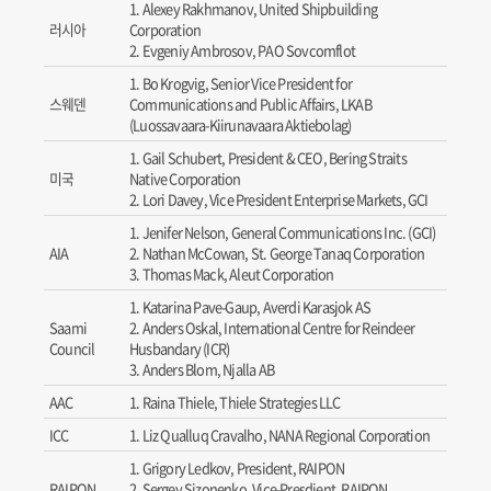
Alexey Rakhmanov, United Shipbuilding
러시아
Corporation
Evgeniy Ambrosov, PAO Sovcomflot
Bo Krogvig, Senior Vice President for
스웨덴
Communications and Public Affairs, LKAB
(Luossavaara-Kiirunavaara Aktiebolag)
Gail Schubert, President & CEO, Bering Straits
미국
Native Corporation
Lori Davey, Vice President Enterprise Markets, GCI
Jenifer Nelson, General Communications Inc. (GCI)
AIA
Nathan McCowan, St. George Tanaq Corporation
Thomas Mack, Aleut Corporation
Katarina Pave-Gaup, Averdi Karasjok AS
Saami
Anders Oskal, International Centre for Reindeer
Council
Husbandary (ICR)
Anders Blom, Njalla AB
AAC
Raina Thiele, Thiele Strategies LLC
ICC
Liz Qualluq Cravalho, NANA Regional Corporation
Grigory Ledkov, President, RAIPON
RAIPON
Sergey Sizonenko, Vice-Presdient, RAIPON