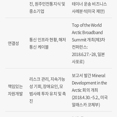
진, 원주민전통지식 및
테이너 운송 비즈니스
중소기업
사례분석(미국 제안)
Top of the World
Arctic Broadband
통신 인프라 현황, 해저
Summit 개최(제3차
연결성
통신 케이블
컨퍼런스:
2018.6.27.~28, 일본
사포로)
보고서 발간 Mineral
리스크 관리, 지속가능
Development in the
책임있는
성 기회, 장애요인, 모
Arctic 회의 개최
자원개발
범사례 투자 유치 및 촉
(2018.4.30.~5.2., 미국
진
알래스카 코체부)