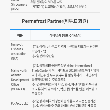
유럽 선복량의 50%를 차지
Shipowners
(사업분야) 벌크화물, 유조선, LNG/LPG 운반선
(UGS)
Permafrost Partner(비투표 회원)
이름
직책/소속 (대표국가/조직)
Nunavut
(기업성격) 누나부트 지역의 수산업을 대표하는 원주민
Fisheries
비영리 기업
Association
(사업분야) 수산업
(NFA)
(기업성격) 미국 메인주정부 Maine International
Maine North
Trade Center의 이니셔티브로 2013년 설립. 북대서양지
Atlantic
역과 메인주 간 무역 및 투자를 활성화시키고, 메인주의
Development
북극정책 개발이 주요 목적임
Office
(사업분야) 메인주의 사업, 교육, 혁신 리더들과 북극권
(MENADO)
의 교류(재화 및 서비스, 혁신 등) 기회를 연결, 네트워크
구축 지원
(기업성격) 미국 와싱턴에 본사를 두고 있는 신생기업
PolArctic LLC
(사업분야) 해양연구와 데이터 분석, 지리 공간제품 등