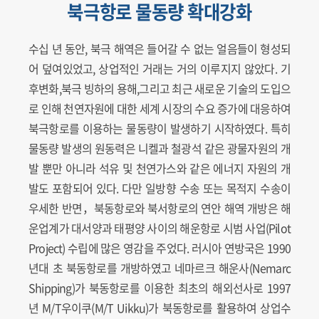
북극항로 물동량 확대강화
수십 년 동안, 북극 해역은 들어갈 수 없는 얼음들이 형성되
어 덮여있었고, 상업적인 거래는 거의 이루지지 않았다. 기
후변화,북극 빙하의 용해,그리고 최근 새로운 기술의 도입으
로 인해 천연자원에 대한 세계 시장의 수요 증가에 대응하여
북극항로를 이용하는 물동량이 발생하기 시작하였다. 특히
물동량 발생의 원동력은 니켈과 철광석 같은 광물자원의 개
발 뿐만 아니라 석유 및 천연가스와 같은 에너지 자원의 개
발도 포함되어 있다. 다만 일방향 수송 또는 목적지 수송이
우세한 반면，북동항로와 북서항로의 연안 해역 개방은 해
운업계가 대서양과 태평양 사이의 해운항로 시범 사업(Pilot
Project) 수립에 많은 영감을 주었다. 러시아 연방국은 1990
년대 초 북동항로를 개방하였고 네마르크 해운사(Nemarc
Shipping)가 북동항로를 이용한 최초의 해외선사로 1997
년 M/T우이쿠(M/T Uikku)가 북동항로를 활용하여 상업수