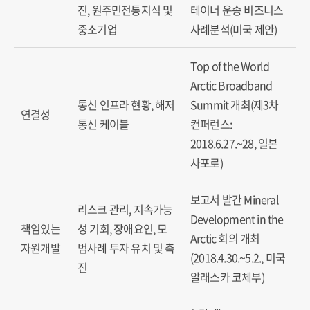
진, 원주민전통지식 및
테이너 운송 비즈니스
중소기업
사례분석(미국 제안)
Top of the World
Arctic Broadband
통신 인프라 현황, 해저
Summit 개최(제3차
연결성
통신 케이블
컨퍼런스:
2018.6.27.~28, 일본
사포로)
보고서 발간 Mineral
리스크 관리, 지속가능
Development in the
책임있는
성 기회, 장애요인, 모
Arctic 회의 개최
자원개발
범사례 투자 유치 및 촉
(2018.4.30.~5.2., 미국
진
알래스카 코체부)