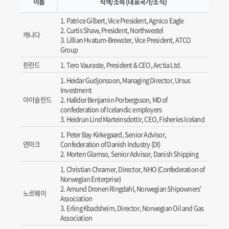
이름
직책/소속 (대표국가/조직)
Patrice Gilbert, Vice President, Agnico Eagle
Curtis Shaw, President, Northwestel
캐나다
Lillian Hvatum-Brewster, Vice President, ATCO
Group
핀란드
Tero Vauraste, President & CEO, Arctia Ltd.
Heidar Gudjonsoon, Managing Director, Ursus
Investment
아이슬란드
Halldor Benjamin Porbergsson, MD of
confederation of Icelandic employers
Heidrun Lind Marteinsdottir, CEO, Fisheries Iceland
Peter Bay Kirkegaard, Senior Advisor,
덴마크
Confederation of Danish Industry (DI)
Morten Glamso, Senior Advisor, Danish Shipping
Christian Chramer, Director, NHO (Confederation of
Norwegian Enterprise)
Amund Dronen Ringdahl, Norwegian Shipowners’
노르웨이
Association
Erling Kbadsheim, Director, Norwegian Oil and Gas
Association