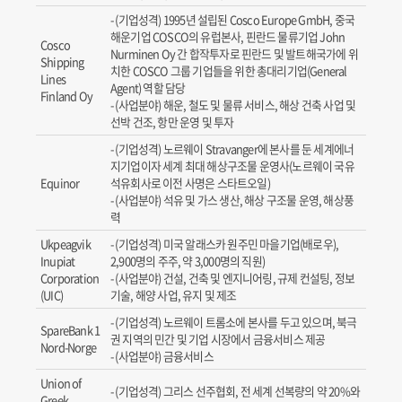
(기업성격) 1995년 설립된 Cosco Europe GmbH, 중국
해운기업 COSCO의 유럽본사, 핀란드 물류기업 John
Cosco
Nurminen Oy 간 합작투자로 핀란드 및 발트해국가에 위
Shipping
치한 COSCO 그룹 기업들을 위한 총대리기업(General
Lines
Agent) 역할 담당
Finland Oy
(사업분야) 해운, 철도 및 물류 서비스, 해상 건축 사업 및
선박 건조, 항만 운영 및 투자
(기업성격) 노르웨이 Stravanger에 본사를 둔 세계에너
지기업이자 세계 최대 해상구조물 운영사(노르웨이 국유
Equinor
석유회사로 이전 사명은 스타트오일)
(사업분야) 석유 및 가스 생산, 해상 구조물 운영, 해상풍
력
Ukpeagvik
(기업성격) 미국 알래스카 원주민 마을기업(배로우),
Inupiat
2,900명의 주주, 약 3,000명의 직원)
Corporation
(사업분야) 건설, 건축 및 엔지니어링, 규제 컨설팅, 정보
(UIC)
기술, 해양 사업, 유지 및 제조
(기업성격) 노르웨이 트롬소에 본사를 두고 있으며, 북극
SpareBank 1
권 지역의 민간 및 기업 시장에서 금융서비스 제공
Nord-Norge
(사업분야) 금융서비스
Union of
(기업성격) 그리스 선주협회, 전 세계 선복량의 약 20%와
Greek