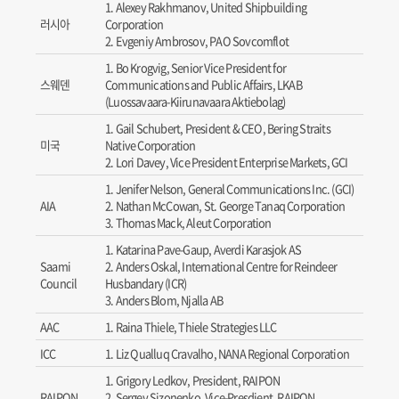
Alexey Rakhmanov, United Shipbuilding
러시아
Corporation
Evgeniy Ambrosov, PAO Sovcomflot
Bo Krogvig, Senior Vice President for
스웨덴
Communications and Public Affairs, LKAB
(Luossavaara-Kiirunavaara Aktiebolag)
Gail Schubert, President & CEO, Bering Straits
미국
Native Corporation
Lori Davey, Vice President Enterprise Markets, GCI
Jenifer Nelson, General Communications Inc. (GCI)
AIA
Nathan McCowan, St. George Tanaq Corporation
Thomas Mack, Aleut Corporation
Katarina Pave-Gaup, Averdi Karasjok AS
Saami
Anders Oskal, International Centre for Reindeer
Council
Husbandary (ICR)
Anders Blom, Njalla AB
AAC
Raina Thiele, Thiele Strategies LLC
ICC
Liz Qualluq Cravalho, NANA Regional Corporation
Grigory Ledkov, President, RAIPON
RAIPON
Sergey Sizonenko, Vice-Presdient, RAIPON