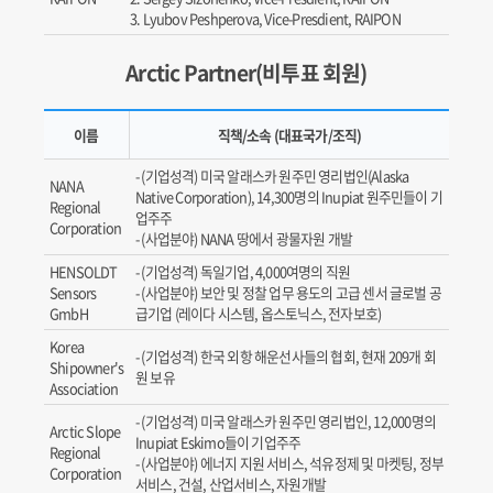
Lyubov Peshperova, Vice-Presdient, RAIPON
Arctic Partner(비투표 회원)
이름
직책/소속 (대표국가/조직)
(기업성격) 미국 알래스카 원주민 영리법인(Alaska
NANA
Native Corporation), 14,300명의 Inupiat 원주민들이 기
Regional
업주주
Corporation
(사업분야) NANA 땅에서 광물자원 개발
HENSOLDT
(기업성격) 독일기업, 4,000여명의 직원
Sensors
(사업분야) 보안 및 정찰 업무 용도의 고급 센서 글로벌 공
GmbH
급기업 (레이다 시스템, 옵스토닉스, 전자보호)
Korea
(기업성격) 한국 외항 해운선사들의 협회, 현재 209개 회
Shipowner's
원 보유
Association
(기업성격) 미국 알래스카 원주민 영리법인, 12,000명의
Arctic Slope
Inupiat Eskimo들이 기업주주
Regional
(사업분야) 에너지 지원 서비스, 석유정제 및 마켓팅, 정부
Corporation
서비스, 건설, 산업서비스, 자원개발