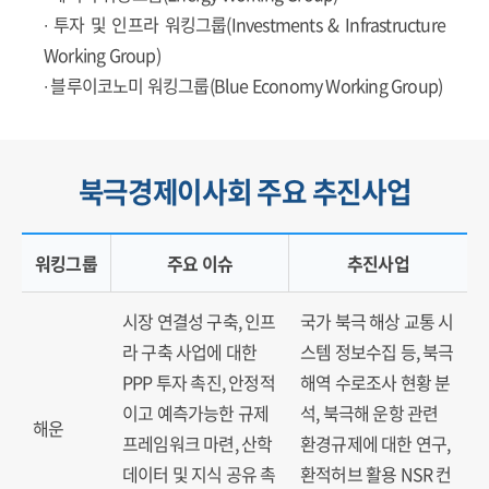
∙ 투자 및 인프라 워킹그룹(Investments & Infrastructure
Working Group)
∙ 블루이코노미 워킹그룹(Blue Economy Working Group)
북극경제이사회 주요 추진사업
워킹그룹
주요 이슈
추진사업
북극해 및 주변 수역의 주요 어족 자원
시장 연결성 구축, 인프
국가 북극 해상 교통 시
라 구축 사업에 대한
스템 정보수집 등, 북극
PPP 투자 촉진, 안정적
해역 수로조사 현황 분
이고 예측가능한 규제
석, 북극해 운항 관련
해운
프레임워크 마련, 산학
환경규제에 대한 연구,
데이터 및 지식 공유 촉
환적허브 활용 NSR 컨