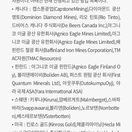
자원이다. 아래는 현재 진행되고 있는 광업 목록이다.
• 캐나다 : 캡스톤광업(CapstoneMining),다이아몬드 광산
영토(Dominion Diamond Mines), 리오 틴토(Rio Tinto),
드비어스 캐나다 주식회사(De Beers Canada Inc.),아그니
코 이글 광산 유한회사(Agnico Eagle Mines Limited),아그
니코 이글 광산 유한회사(Agnico Eagle Mines Limited),배
핀란드 철광 회사(Baffinland Iron Mines Corporation),TM
AC자원(TMAC Resources)
• 핀란드 : 아그니코 이글 핀란드(Agnico Eagle Finland O
y), 볼리덴에이비(Boliden AB), 퍼스트 원텀 광산 회사(First
Quantum Minerals Ltd), 아웃쿠푸(OutokumpuOyj), 야
라 국제 ASA(Yara Internattonal ASA)
• 스웨덴 : 키루나(Kiruna),맘베르게트(Malmberget),스바파
바라(Svappavaara),볼리덴(Boliden),노르보텐(Norrbotte
n),베스테르보텐(VSsterbotten)
• 미국 : 킨로스 골드(Kinross Gold),헤클라마이닝(Hecla Mi