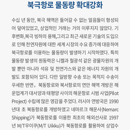
북극항로 물동량 확대강화
수십 년 동안, 북극 해역은 들어갈 수 없는 얼음들이 형성되
어 덮여있었고, 상업적인 거래는 거의 이루지지 않았다. 기
후변화,북극 빙하의 용해,그리고 최근 새로운 기술의 도입으
로 인해 천연자원에 대한 세계 시장의 수요 증가에 대응하여
북극항로를 이용하는 물동량이 발생하기 시작하였다. 특히
물동량 발생의 원동력은 니켈과 철광석 같은 광물자원의 개
발 뿐만 아니라 석유 및 천연가스와 같은 에너지 자원의 개
발도 포함되어 있다. 다만 일방향 수송 또는 목적지 수송이
우세한 반면，북동항로와 북서항로의 연안 해역 개방은 해
운업계가 대서양과 태평양 사이의 해운항로 시범 사업(Pilot
Project) 수립에 많은 영감을 주었다. 러시아 연방국은 1990
년대 초 북동항로를 개방하였고 네마르크 해운사(Nemarc
Shipping)가 북동항로를 이용한 최초의 해외선사로 1997
년 M/T우이쿠(M/T Uikku)가 북동항로를 활용하여 상업수