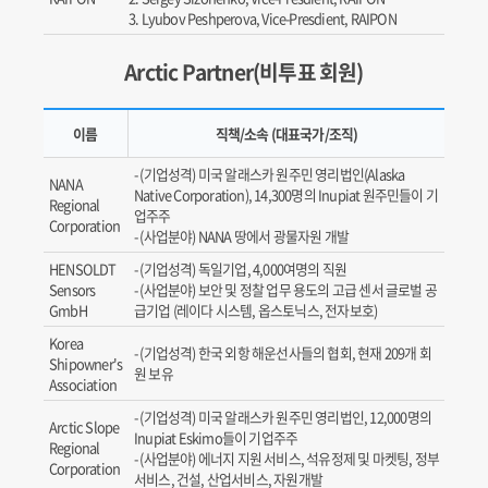
Lyubov Peshperova, Vice-Presdient, RAIPON
Arctic Partner(비투표 회원)
이름
직책/소속 (대표국가/조직)
(기업성격) 미국 알래스카 원주민 영리법인(Alaska
NANA
Native Corporation), 14,300명의 Inupiat 원주민들이 기
Regional
업주주
Corporation
(사업분야) NANA 땅에서 광물자원 개발
HENSOLDT
(기업성격) 독일기업, 4,000여명의 직원
Sensors
(사업분야) 보안 및 정찰 업무 용도의 고급 센서 글로벌 공
GmbH
급기업 (레이다 시스템, 옵스토닉스, 전자보호)
Korea
(기업성격) 한국 외항 해운선사들의 협회, 현재 209개 회
Shipowner's
원 보유
Association
(기업성격) 미국 알래스카 원주민 영리법인, 12,000명의
Arctic Slope
Inupiat Eskimo들이 기업주주
Regional
(사업분야) 에너지 지원 서비스, 석유정제 및 마켓팅, 정부
Corporation
서비스, 건설, 산업서비스, 자원개발