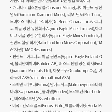
자원이다. 아래는 현재 진행되고 있는 광업 목록이다.
• 캐나다 : 캡스톤광업(CapstoneMining),다이아몬드 광산
영토(Dominion Diamond Mines), 리오 틴토(Rio Tinto),
드비어스 캐나다 주식회사(De Beers Canada Inc.),아그니
코 이글 광산 유한회사(Agnico Eagle Mines Limited),아그
니코 이글 광산 유한회사(Agnico Eagle Mines Limited),배
핀란드 철광 회사(Baffinland Iron Mines Corporation),TM
AC자원(TMAC Resources)
• 핀란드 : 아그니코 이글 핀란드(Agnico Eagle Finland O
y), 볼리덴에이비(Boliden AB), 퍼스트 원텀 광산 회사(First
Quantum Minerals Ltd), 아웃쿠푸(OutokumpuOyj), 야
라 국제 ASA(Yara Internattonal ASA)
• 스웨덴 : 키루나(Kiruna),맘베르게트(Malmberget),스바파
바라(Svappavaara),볼리덴(Boliden),노르보텐(Norrbotte
n),베스테르보텐(VSsterbotten)
• 미국 : 킨로스 골드(Kinross Gold),헤클라마이닝(Hecla Mi