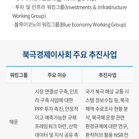
∙ 투자 및 인프라 워킹그룹(Investments & Infrastructure
Working Group)
∙ 블루이코노미 워킹그룹(Blue Economy Working Group)
북극경제이사회 주요 추진사업
워킹그룹
주요 이슈
추진사업
북극해 및 주변 수역의 주요 어족 자원
시장 연결성 구축, 인프
국가 북극 해상 교통 시
라 구축 사업에 대한
스템 정보수집 등, 북극
PPP 투자 촉진, 안정적
해역 수로조사 현황 분
이고 예측가능한 규제
석, 북극해 운항 관련
해운
프레임워크 마련, 산학
환경규제에 대한 연구,
데이터 및 지식 공유 촉
환적허브 활용 NSR 컨