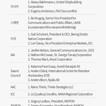
Alexey Rakhmanov, United Shipbuilding
러시아
Corporation
Evgeniy Ambrosov, PAO Sovcomflot
Bo Krogvig, Senior Vice President for
스웨덴
Communications and Public Affairs, LKAB
(Luossavaara-Kiirunavaara Aktiebolag)
Gail Schubert, President & CEO, Bering Straits
미국
Native Corporation
Lori Davey, Vice President Enterprise Markets, GCI
Jenifer Nelson, General Communications Inc. (GCI)
AIA
Nathan McCowan, St. George Tanaq Corporation
Thomas Mack, Aleut Corporation
Katarina Pave-Gaup, Averdi Karasjok AS
Saami
Anders Oskal, International Centre for Reindeer
Council
Husbandary (ICR)
Anders Blom, Njalla AB
AAC
Raina Thiele, Thiele Strategies LLC
ICC
Liz Qualluq Cravalho, NANA Regional Corporation
Grigory Ledkov, President, RAIPON
RAIPON
Sergey Sizonenko, Vice-Presdient, RAIPON