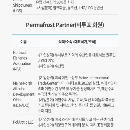
유럽 선복량의 50%를 차지
Shipowners
(사업분야) 벌크화물, 유조선, LNG/LPG 운반선
(UGS)
Permafrost Partner(비투표 회원)
이름
직책/소속 (대표국가/조직)
Nunavut
(기업성격) 누나부트 지역의 수산업을 대표하는 원주민
Fisheries
비영리 기업
Association
(사업분야) 수산업
(NFA)
(기업성격) 미국 메인주정부 Maine International
Maine North
Trade Center의 이니셔티브로 2013년 설립. 북대서양지
Atlantic
역과 메인주 간 무역 및 투자를 활성화시키고, 메인주의
Development
북극정책 개발이 주요 목적임
Office
(사업분야) 메인주의 사업, 교육, 혁신 리더들과 북극권
(MENADO)
의 교류(재화 및 서비스, 혁신 등) 기회를 연결, 네트워크
구축 지원
(기업성격) 미국 와싱턴에 본사를 두고 있는 신생기업
PolArctic LLC
(사업분야) 해양연구와 데이터 분석, 지리 공간제품 등