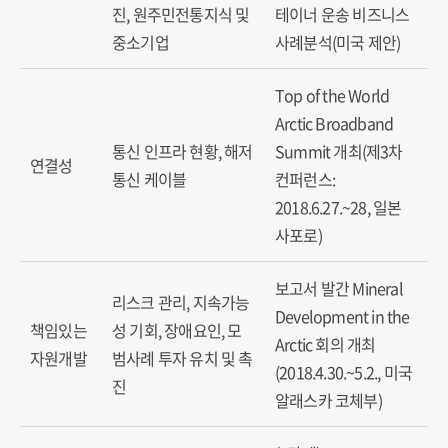
진, 원주민전통지식 및
테이너 운송 비즈니스
중소기업
사례분석(미국 제안)
Top of the World
Arctic Broadband
통신 인프라 현황, 해저
Summit 개최(제3차
연결성
통신 케이블
컨퍼런스:
2018.6.27.~28, 일본
사포로)
보고서 발간 Mineral
리스크 관리, 지속가능
Development in the
책임있는
성 기회, 장애요인, 모
Arctic 회의 개최
자원개발
범사례 투자 유치 및 촉
(2018.4.30.~5.2., 미국
진
알래스카 코체부)