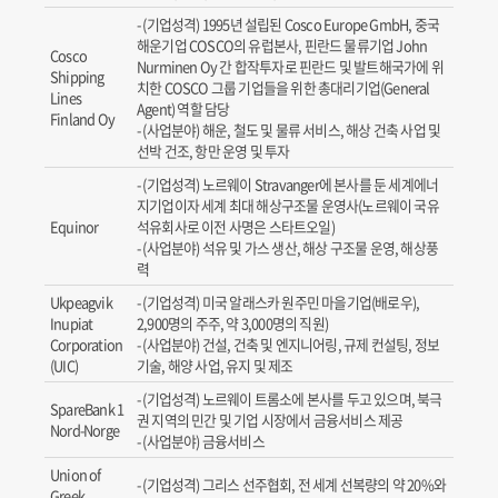
(기업성격) 1995년 설립된 Cosco Europe GmbH, 중국
해운기업 COSCO의 유럽본사, 핀란드 물류기업 John
Cosco
Nurminen Oy 간 합작투자로 핀란드 및 발트해국가에 위
Shipping
치한 COSCO 그룹 기업들을 위한 총대리기업(General
Lines
Agent) 역할 담당
Finland Oy
(사업분야) 해운, 철도 및 물류 서비스, 해상 건축 사업 및
선박 건조, 항만 운영 및 투자
(기업성격) 노르웨이 Stravanger에 본사를 둔 세계에너
지기업이자 세계 최대 해상구조물 운영사(노르웨이 국유
Equinor
석유회사로 이전 사명은 스타트오일)
(사업분야) 석유 및 가스 생산, 해상 구조물 운영, 해상풍
력
Ukpeagvik
(기업성격) 미국 알래스카 원주민 마을기업(배로우),
Inupiat
2,900명의 주주, 약 3,000명의 직원)
Corporation
(사업분야) 건설, 건축 및 엔지니어링, 규제 컨설팅, 정보
(UIC)
기술, 해양 사업, 유지 및 제조
(기업성격) 노르웨이 트롬소에 본사를 두고 있으며, 북극
SpareBank 1
권 지역의 민간 및 기업 시장에서 금융서비스 제공
Nord-Norge
(사업분야) 금융서비스
Union of
(기업성격) 그리스 선주협회, 전 세계 선복량의 약 20%와
Greek