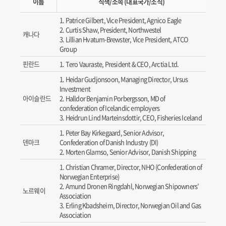
이름
직책/소속 (대표국가/조직)
Patrice Gilbert, Vice President, Agnico Eagle
Curtis Shaw, President, Northwestel
캐나다
Lillian Hvatum-Brewster, Vice President, ATCO
Group
핀란드
Tero Vauraste, President & CEO, Arctia Ltd.
Heidar Gudjonsoon, Managing Director, Ursus
Investment
아이슬란드
Halldor Benjamin Porbergsson, MD of
confederation of Icelandic employers
Heidrun Lind Marteinsdottir, CEO, Fisheries Iceland
Peter Bay Kirkegaard, Senior Advisor,
덴마크
Confederation of Danish Industry (DI)
Morten Glamso, Senior Advisor, Danish Shipping
Christian Chramer, Director, NHO (Confederation of
Norwegian Enterprise)
Amund Dronen Ringdahl, Norwegian Shipowners’
노르웨이
Association
Erling Kbadsheim, Director, Norwegian Oil and Gas
Association