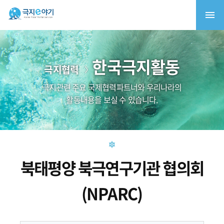
한국극지활동
극지협력
극지관련 주요 국제협력파트너와 우리나라의
활동내용을 보실 수 있습니다.
북태평양 북극연구기관 협의회
(NPARC)