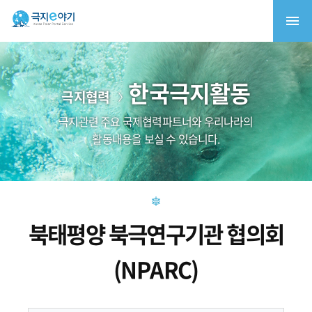
한국극지활동
극지협력
극지관련 주요 국제협력파트너와 우리나라의
활동내용을 보실 수 있습니다.
북태평양 북극연구기관 협의회
(NPARC)