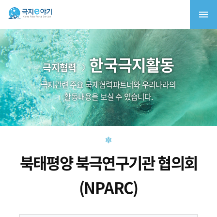
한국극지활동
극지협력
극지관련 주요 국제협력파트너와 우리나라의
활동내용을 보실 수 있습니다.
북태평양 북극연구기관 협의회
(NPARC)