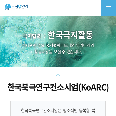
한국극지활동
극지협력
극지관련 주요 국제협력파트너와 우리나라의
활동내용을 보실 수 있습니다.
한국북극연구컨소시엄(KoARC)
한국북극연구컨소시엄은 창조적인 융복합 북