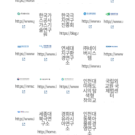
https://korsib.pcu.ac.kr
http://www.rus.or.kr
http://www.iews.or.kr
http://arctic.ysu.ac.kr
한국가
한국극
스공사
지연구
http://www.geostory.co.kr
http://www.ocean.or.kr
http://www.rig.re.kr
가스기
진흥회
술연구
https://blog.naver.com/polestory
원
http://re.kogas.or.kr
연세대
㈜네이
지구환
버시스
https://www.bdi.re.kr
http://www.ii.re.kr
https://www.koem.o
경연구
템
소
http://www.neighbor21.co.kr
https://nsri.yonsei.ac.kr/nslab/
인천대
국립외
미래도
교원 국
https://nmsc.kma.go.kr
http://www.kesti.co.kr
https://www.mabik.re.kr
시의 탐
제법센
색형
터
창의교
http://www.ifans.go.
육사업
단
세종대
경희대
인천대
북극연
유라시
동북아
https://www.facebook.com/inufutur
http://www.ires.co.kr
구소
아연구
물류경
소
영연구
http://home.sejong.ac.kr/~arctic/
소