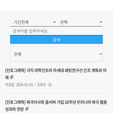
http://iga.khu.ac.kr/neoiga/
http://www.inu.ac.kr/user/indexSub
codyMenuSeq=115006&siteId=gsl
[인포그래픽] 극지 과학인프라 차세대 쇄빙연구선 건조 계획과 미
래
작성일
2024-01-05
조회수
32
[인포그래픽] 북극이사회 옵서버 가입 10주년 우리나라 북극 활동
성과와 전망