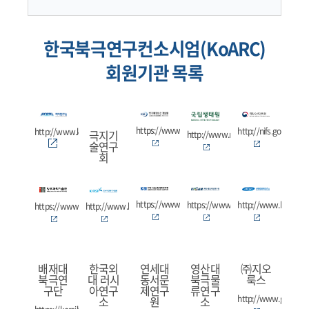
한국북극연구컨소시엄(KoARC)
회원기관 목록
https://www.kmi.re.kr
http://nifs.go.kr
http://www.kopri.re.kr
극지기
http://www.nie.re.kr
술연구
회
https://www.kbsi.re.kr
https://www.kigam.re.kr
http://www.kriso.re.
https://www.gist.ac.kr
http://www.kiost.ac.kr
배재대
한국외
연세대
영산대
㈜지오
북극연
대 러시
동서문
북극물
룩스
구단
아연구
제연구
류연구
http://www.geolux.c
소
원
소