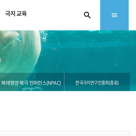
극지 교육
.
북태평양 북극 컨퍼런스(NPAC)
한국극지연구진흥회(종료)