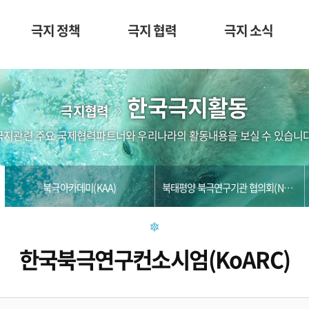
극지 정책
극지 협력
극지 소식
한국극지활동
극지협력
극지관련 주요 국제협력파트너와 우리나라의 활동내용을 보실 수 있습니다
북극아카데미(KAA)
북태평양 북극연구기관 협의회(NPARC)
한국북극연구컨소시엄(KoARC)