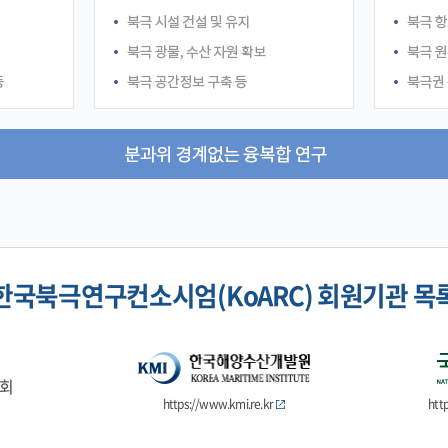
한국북극연구컨소시엄(KoARC) 회원기관 목
회
https://www.kmi.re.kr
htt