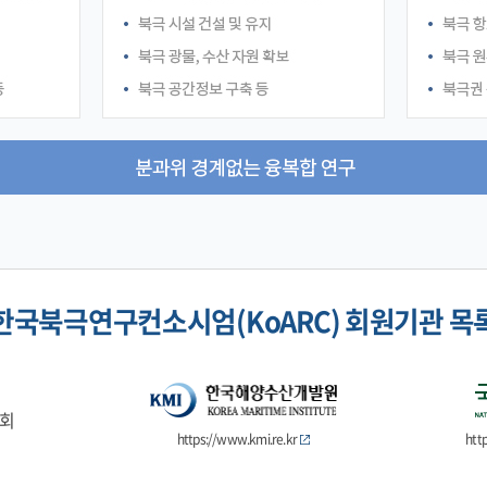
한국북극연구컨소시엄(KoARC) 회원기관 목
회
https://www.kmi.re.kr
htt