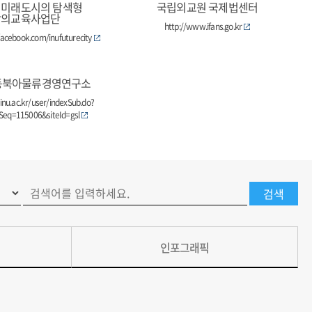
 미래도시의 탐색형
국립외교원 국제법센터
창의교육사업단
http://www.ifans.go.kr
acebook.com/inufuturecity
동북아물류경영연구소
inu.ac.kr/user/indexSub.do?
eq=115006&siteId=gsl
인포그래픽