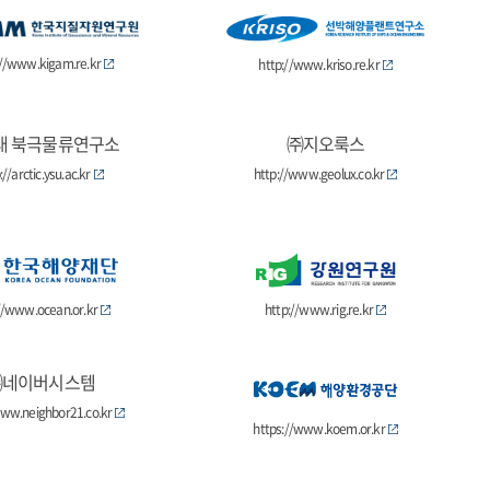
://www.kigam.re.kr
http://www.kriso.re.kr
대 북극물류연구소
㈜지오룩스
://arctic.ysu.ac.kr
http://www.geolux.co.kr
//www.ocean.or.kr
http://www.rig.re.kr
㈜네이버시스템
www.neighbor21.co.kr
https://www.koem.or.kr