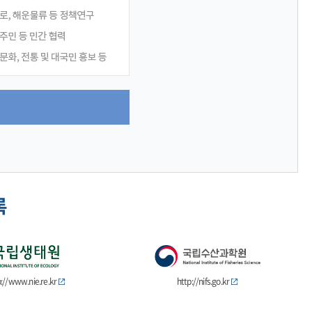
록
p://www.nie.re.kr
http://nifs.go.kr