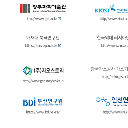
https://www.gist.ac.kr
http://www.kiost.ac
배재대 북극연구단
한국외대 러시아
https://korsib.pcu.ac.kr
http://www.rus.or.
한국가스공사 가스
http://re.kogas.or.
http://www.geostory.co.kr
https://www.bdi.re.kr
http://www.ii.re.k