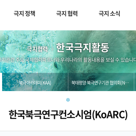
극지 정책
극지 협력
극지 소식
한국극지활동
극지협력
극지관련 주요 국제협력파트너와 우리나라의 활동내용을 보실 수 있습니다
북극아카데미(KAA)
북태평양 북극연구기관 협의회(NPARC)
한국북극연구컨소시엄(KoARC)