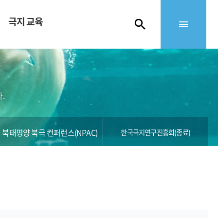
극지 교육
.
북태평양 북극 컨퍼런스(NPAC)
한국극지연구진흥회(종료)