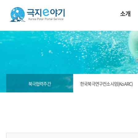
소개
북극협력주간
한국북극연구컨소시엄(KoARC)