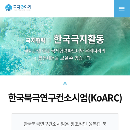
한국극지활동
극지협력
극지관련 주요 국제협력파트너와 우리나라의
활동내용을 보실 수 있습니다.
한국북극연구컨소시엄(KoARC)
한국북극연구컨소시엄은 창조적인 융복합 북