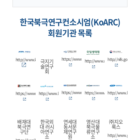
한국북극연구컨소시엄(KoARC)
회원기관 목록
https://www.kmi.re.kr
http://nifs.go.kr
http://www.kopri.re.kr
극지기
http://www.nie.re.kr
술연구
회
https://www.kbsi.re.kr
https://www.kigam.re.kr
http://www.kriso.re.
https://www.gist.ac.kr
http://www.kiost.ac.kr
배재대
한국외
연세대
영산대
㈜지오
북극연
대 러시
동서문
북극물
룩스
구단
아연구
제연구
류연구
http://www.geolux.c
소
원
소