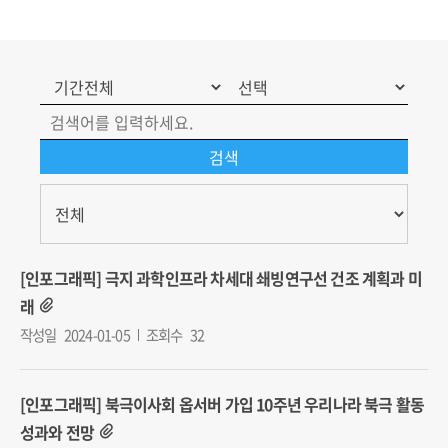
http://iga.khu.ac.kr/neoiga/
http://www.inu.ac.kr/user/indexSub
codyMenuSeq=115006&siteId=gsl
[인포그래픽] 극지 과학인프라 차세대 쇄빙연구선 건조 계획과 미
래
작성일
2024-01-05
조회수
32
[인포그래픽] 북극이사회 옵서버 가입 10주년 우리나라 북극 활동
성과와 전망