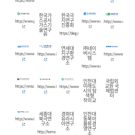
https://korsib.pcu.ac.kr
http://www.rus.or.kr
http://www.iews.or.kr
http://arctic.ysu.ac.kr
한국가
한국극
스공사
지연구
http://www.geostory.co.kr
http://www.ocean.or.kr
http://www.rig.re.kr
가스기
진흥회
술연구
https://blog.naver.com/polestory
원
http://re.kogas.or.kr
연세대
㈜네이
지구환
버시스
https://www.bdi.re.kr
http://www.ii.re.kr
https://www.koem.o
경연구
템
소
http://www.neighbor21.co.kr
https://nsri.yonsei.ac.kr/nslab/
인천대
국립외
미래도
교원 국
https://nmsc.kma.go.kr
http://www.kesti.co.kr
https://www.mabik.re.kr
시의 탐
제법센
색형
터
창의교
http://www.ifans.go.
육사업
단
세종대
경희대
인천대
북극연
유라시
동북아
https://www.facebook.com/inufutur
http://www.ires.co.kr
구소
아연구
물류경
소
영연구
http://home.sejong.ac.kr/~arctic/
소