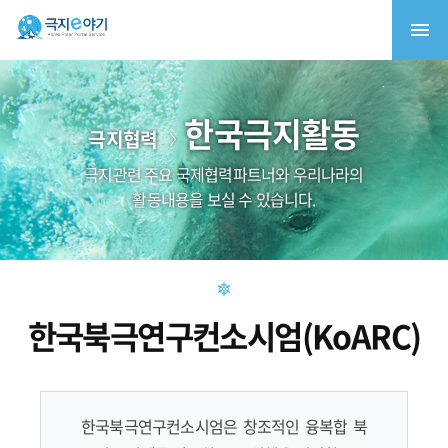
한국극지활동
극지협력
극지관련 주요 국제협력파트너와 우리나라의
활동내용을 보실 수 있습니다.
한국북극연구컨소시엄(KoARC)
한국북극연구컨소시엄은 창조적인 융복합 북