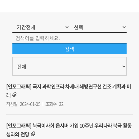
http://iga.khu.ac.kr/neoiga/
http://www.inu.ac.kr/user/indexSub
codyMenuSeq=115006&siteId=gsl
[인포그래픽] 극지 과학인프라 차세대 쇄빙연구선 건조 계획과 미
래
작성일
2024-01-05
조회수
32
[인포그래픽] 북극이사회 옵서버 가입 10주년 우리나라 북극 활동
성과와 전망