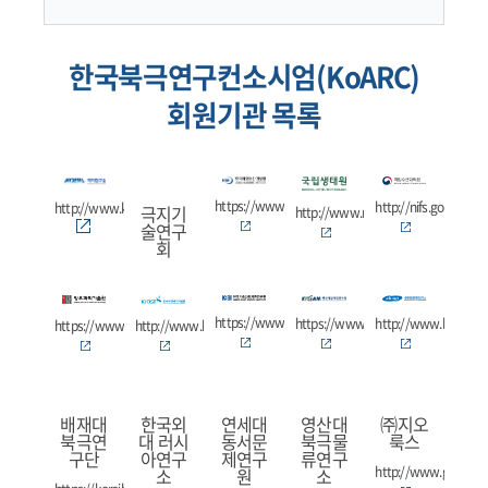
한국북극연구컨소시엄(KoARC)
회원기관 목록
https://www.kmi.re.kr
http://nifs.go.kr
http://www.kopri.re.kr
극지기
http://www.nie.re.kr
술연구
회
https://www.kbsi.re.kr
https://www.kigam.re.kr
http://www.kriso.re.
https://www.gist.ac.kr
http://www.kiost.ac.kr
배재대
한국외
연세대
영산대
㈜지오
북극연
대 러시
동서문
북극물
룩스
구단
아연구
제연구
류연구
http://www.geolux.c
소
원
소