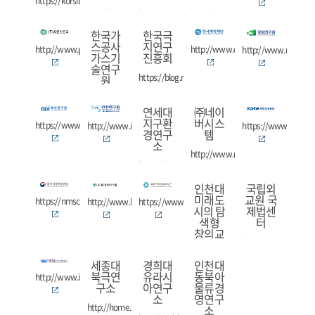
https://korsib.pcu.ac.kr
http://www.rus.or.kr
http://www.iews.or.kr
http://arctic.ysu.ac.kr
한국가
한국극
스공사
지연구
http://www.geostory.co.kr
http://www.ocean.or.kr
http://www.rig.re.kr
가스기
진흥회
술연구
https://blog.naver.com/polestory
원
http://re.kogas.or.kr
연세대
㈜네이
지구환
버시스
https://www.bdi.re.kr
http://www.ii.re.kr
https://www.koem.o
경연구
템
소
http://www.neighbor21.co.kr
https://nsri.yonsei.ac.kr/nslab/
인천대
국립외
미래도
교원 국
https://nmsc.kma.go.kr
http://www.kesti.co.kr
https://www.mabik.re.kr
시의 탐
제법센
색형
터
창의교
http://www.ifans.go.
육사업
단
세종대
경희대
인천대
북극연
유라시
동북아
https://www.facebook.com/inufutur
http://www.ires.co.kr
구소
아연구
물류경
소
영연구
http://home.sejong.ac.kr/~arctic/
소