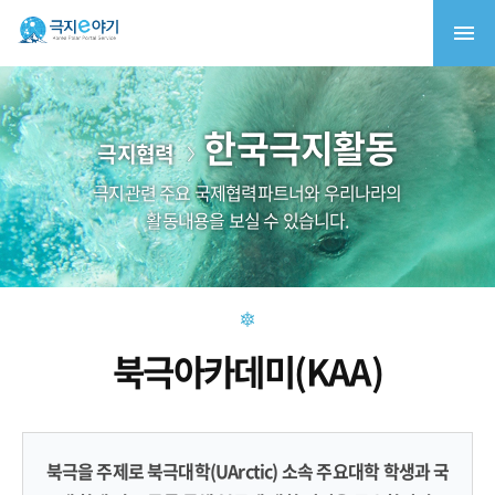
한국극지활동
극지협력
극지관련 주요 국제협력파트너와 우리나라의
활동내용을 보실 수 있습니다.
북극아카데미(KAA)
북극을 주제로 북극대학(UArctic) 소속 주요대학 학생과 국