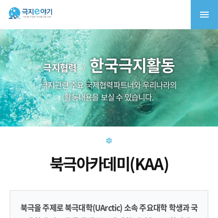
한국극지활동
극지협력
극지관련 주요 국제협력파트너와 우리나라의
활동내용을 보실 수 있습니다.
북극아카데미(KAA)
북극을 주제로 북극대학(UArctic) 소속 주요대학 학생과 국