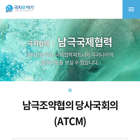
남극국제협력
극지협력
극지관련 주요 국제협력파트너와 우리나라의
활동내용을 보실 수 있습니다.
남극조약협의 당사국회의
(ATCM)