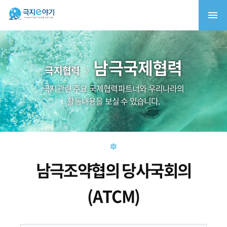
남극국제협력
극지협력
극지관련 주요 국제협력파트너와 우리나라의
활동내용을 보실 수 있습니다.
남극조약협의 당사국회의
(ATCM)