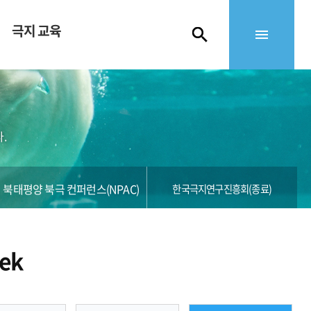
극지 교육
.
북태평양 북극 컨퍼런스(NPAC)
한국극지연구진흥회(종료)
ek