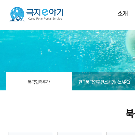
소개
북극협력주간
한국북극연구컨소시엄(KoARC)
북