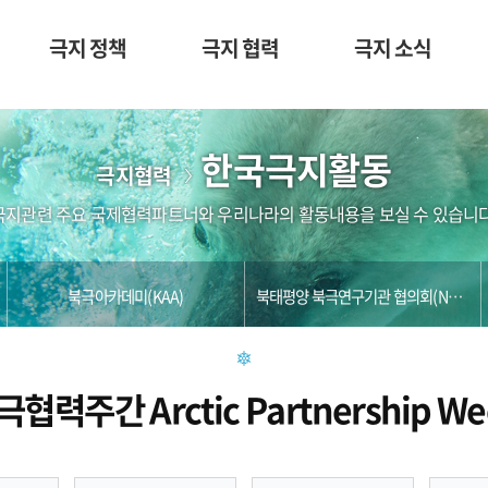
극지 정책
극지 협력
극지 소식
한국극지활동
극지협력
극지관련 주요 국제협력파트너와 우리나라의 활동내용을 보실 수 있습니다
북극아카데미(KAA)
북태평양 북극연구기관 협의회(NPARC)
극협력주간 Arctic Partnership We