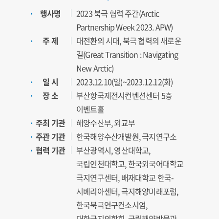
행사명
2023 북극 협력 주간(Arctic
Partnership Week 2023. APW)
주 제
대전환의 시대, 북극 협력의 새로운
길(Great Transition : Navigating
New Arctic)
일 시
2023.12.10(일)~2023.12.12(화)
장 소
부산항국제전시컨벤션센터 5층
이벤트홀
주최 기관
해양수산부, 외교부
주관 기관
한국해양수산개발원, 극지연구소
협력 기관
부산광역시, 영산대학교,
국립인천대학교, 한국외국어대학교
극지연구센터, 배재대학교 한국-
시베리아센터, 극지해양미래포럼,
한국북극연구컨소시엄,
대한극지의학회, 국립해양박물관,