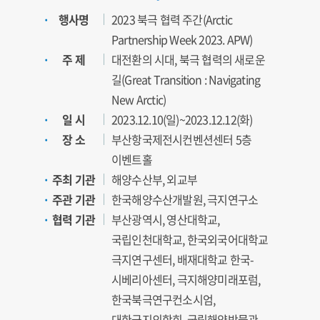
행사명
2023 북극 협력 주간(Arctic
Partnership Week 2023. APW)
주 제
대전환의 시대, 북극 협력의 새로운
길(Great Transition : Navigating
New Arctic)
일 시
2023.12.10(일)~2023.12.12(화)
장 소
부산항국제전시컨벤션센터 5층
이벤트홀
주최 기관
해양수산부, 외교부
주관 기관
한국해양수산개발원, 극지연구소
협력 기관
부산광역시, 영산대학교,
국립인천대학교, 한국외국어대학교
극지연구센터, 배재대학교 한국-
시베리아센터, 극지해양미래포럼,
한국북극연구컨소시엄,
대한극지의학회, 국립해양박물관,