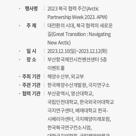
행사명
2023 북극 협력 주간(Arctic
Partnership Week 2023. APW)
주 제
대전환의 시대, 북극 협력의 새로운
길(Great Transition : Navigating
New Arctic)
일 시
2023.12.10(일)~2023.12.12(화)
장 소
부산항국제전시컨벤션센터 5층
이벤트홀
주최 기관
해양수산부, 외교부
주관 기관
한국해양수산개발원, 극지연구소
협력 기관
부산광역시, 영산대학교,
국립인천대학교, 한국외국어대학교
극지연구센터, 배재대학교 한국-
시베리아센터, 극지해양미래포럼,
한국북극연구컨소시엄,
대한극지의학회, 국립해양박물관,